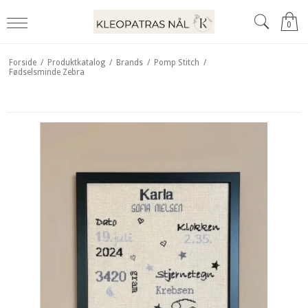
0
Forside
/
Produktkatalog
/
Brands
/
Pomp Stitch
/
Fødselsminde Zebra