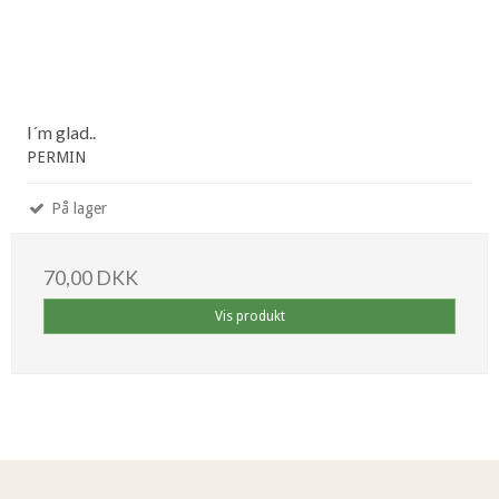
I´m glad..
PERMIN
På lager
70,00 DKK
Vis produkt