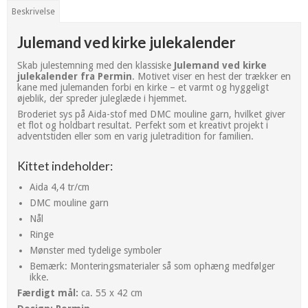
Beskrivelse
Julemand ved kirke julekalender
Skab julestemning med den klassiske
Julemand ved kirke
julekalender
fra Permin
. Motivet viser en hest der trækker en
kane med julemanden forbi en kirke – et varmt og hyggeligt
øjeblik, der spreder juleglæde i hjemmet.
Broderiet sys på Aida-stof med DMC mouline garn, hvilket giver
et flot og holdbart resultat. Perfekt som et kreativt projekt i
adventstiden eller som en varig juletradition for familien.
Kittet indeholder:
Aida 4,4 tr/cm
DMC mouline garn
Nål
Ringe
Mønster med tydelige symboler
Bemærk: Monteringsmaterialer så som ophæng medfølger
ikke.
Færdigt mål:
ca. 55 x 42 cm