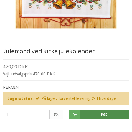
Julemand ved kirke julekalender
470,00 DKK
Vejl. udsalgspris 470,00 DKK
PERMIN
Lagerstatus:
På lager, forventet levering 2-4 hverdage
stk.
Køb